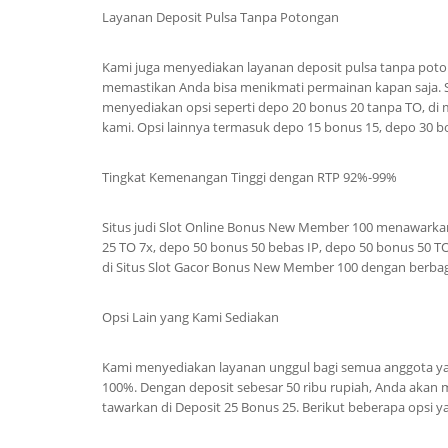
Layanan Deposit Pulsa Tanpa Potongan
Kami juga menyediakan layanan deposit pulsa tanpa potong
memastikan Anda bisa menikmati permainan kapan saja. Sl
menyediakan opsi seperti depo 20 bonus 20 tanpa TO, di 
kami. Opsi lainnya termasuk depo 15 bonus 15, depo 30
Tingkat Kemenangan Tinggi dengan RTP 92%-99%
Situs judi Slot Online Bonus New Member 100 menawarkan
25 TO 7x, depo 50 bonus 50 bebas IP, depo 50 bonus 50 TO
di Situs Slot Gacor Bonus New Member 100 dengan berbaga
Opsi Lain yang Kami Sediakan
Kami menyediakan layanan unggul bagi semua anggota ya
100%. Dengan deposit sebesar 50 ribu rupiah, Anda akan
tawarkan di Deposit 25 Bonus 25. Berikut beberapa opsi y