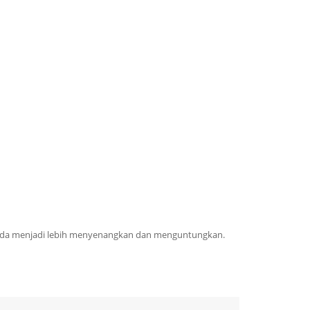
Anda menjadi lebih menyenangkan dan menguntungkan.