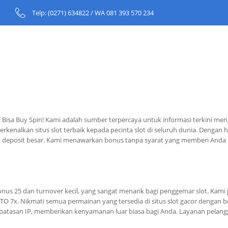
Telp: (0271) 634822 / WA 081 393 570 234
l Bisa Buy Spin! Kami adalah sumber terpercaya untuk informasi terkini me
perkenalkan situs slot terbaik kepada pecinta slot di seluruh dunia. Den
lu deposit besar. Kami menawarkan bonus tanpa syarat yang memberi Anda p
onus 25 dan turnover kecil, yang sangat menarik bagi penggemar slot. K
n TO 7x. Nikmati semua permainan yang tersedia di situs slot gacor dengan 
a batasan IP, memberikan kenyamanan luar biasa bagi Anda. Layanan pelan