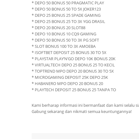
* DEPO 50 BONUS 50 PRAGMATIC PLAY
* DEPO 50 BONUS 50 TO 5X JOKER123
* DEPO 25 BONUS 25 SPADE GAMING
* DEPO 25 BONUS 25 TO 3X YGG DRASIL
* DEPO 20 BONUS 20 SLOT88
* DEPO 10 BONUS 10 CQ9 GAMING
* DEPO 50 BONUS 50 TO 3X PG SOFT
* SLOT BONUS 100 TO 3X AMOEBA
* ISOFTBET DEPOSIT 25 BONUS 30 TO 5X
* PLAYSTAR PLAY’N’GO DEPO 10K BONUS 20K
* VIRTUALTECH DEPO 25 BONUS 25 TO KECIL
* TOPTREND MPO DEPO 20 BONUS 30 TO 5X
* MICROGAMING DEPOSIT 25K DEPO 25K
* HABANERO MPO DEPO 20 BONUS 20
* PLAYTECH DEPOSIT 25 BONUS 25 TANPA TO
Kami berharap informasi ini bermanfaat dan kami selal
Gabung sekarang dan nikmati semua keuntungannya!