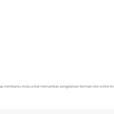
u siap membantu Anda untuk memastikan pengalaman bermain slot online 