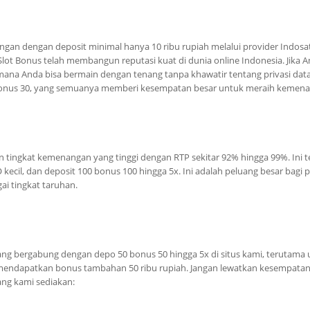
an dengan deposit minimal hanya 10 ribu rupiah melalui provider Indosat, T
ot Bonus telah membangun reputasi kuat di dunia online Indonesia. Jika A
mana Anda bisa bermain dengan tenang tanpa khawatir tentang privasi dat
 bonus 30, yang semuanya memberi kesempatan besar untuk meraih kemenan
 tingkat kemenangan yang tinggi dengan RTP sekitar 92% hingga 99%. Ini
 kecil, dan deposit 100 bonus 100 hingga 5x. Ini adalah peluang besar bag
i tingkat taruhan.
ng bergabung dengan depo 50 bonus 50 hingga 5x di situs kami, terutam
 mendapatkan bonus tambahan 50 ribu rupiah. Jangan lewatkan kesempatan 
ang kami sediakan: