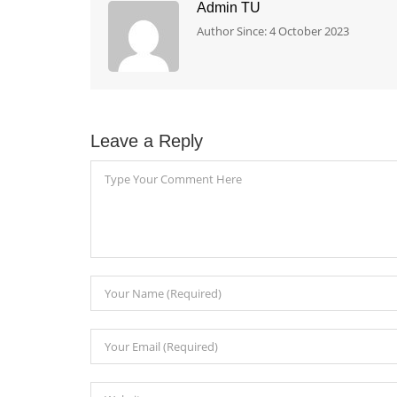
Admin TU
Author Since: 4 October 2023
Leave a Reply