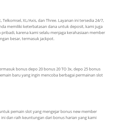
elkomsel, XL/Axis, dan Three. Layanan ini tersedia 24/7,
nda memiliki keterbatasan dana untuk deposit, kami juga
a pribadi, karena kami selalu menjaga kerahasiaan member
gan besar, termasuk jackpot.
 termasuk bonus depo 20 bonus 20 TO 3x, depo 25 bonus
i pemain baru yang ingin mencoba berbagai permainan slot
a untuk pemain slot yang mengejar bonus new member
ini dan raih keuntungan dari bonus harian yang kami